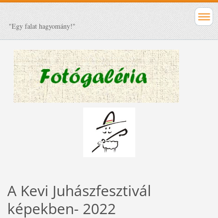
"Egy falat hagyomány!"
A Kevi Juhászfesztivál
képekben- 2022